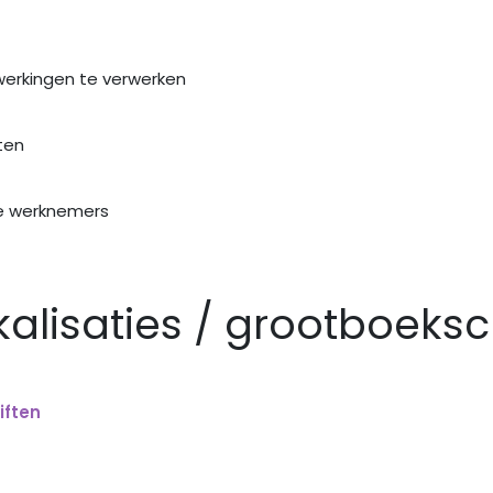
werkingen te verwerken
ten
je werknemers
kalisaties / grootboeks
iften