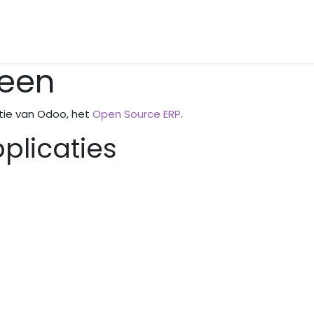
Over ons
Contact
Leen
ntie van Odoo, het
Open Source ERP
.
plicaties