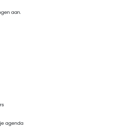
ngen aan.
rs
 je agenda