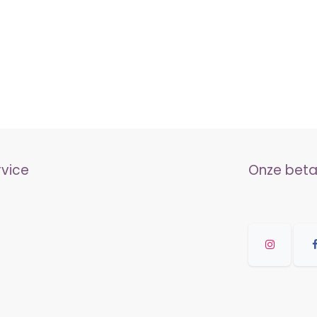
rvice
Onze bet