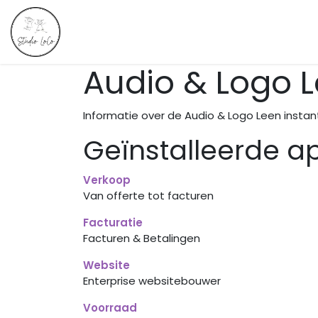
Overslaan naar inhoud
Startpagina
Webshop
Hoe we werken
Audio & Logo 
Informatie over de Audio & Logo Leen insta
Geïnstalleerde ap
Verkoop
Van offerte tot facturen
Facturatie
Facturen & Betalingen
Website
Enterprise websitebouwer
Voorraad